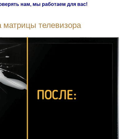
верять нам, мы работаем для вас!
 матрицы телевизора