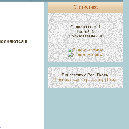
Статистика
Онлайн всего:
1
Гостей:
1
Пользователей:
0
полняются в
Приветствую Вас
,
Гость
!
Подписаться на рассылку
|
Вход
.