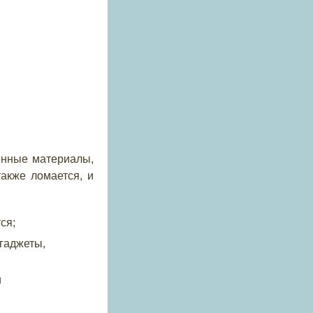
енные материалы,
акже ломается, и
ся;
 гаджеты,
и