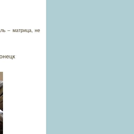
ль – матрица, не
Донецк