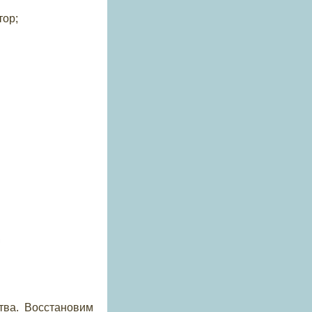
у
тор;
тва. Восстановим