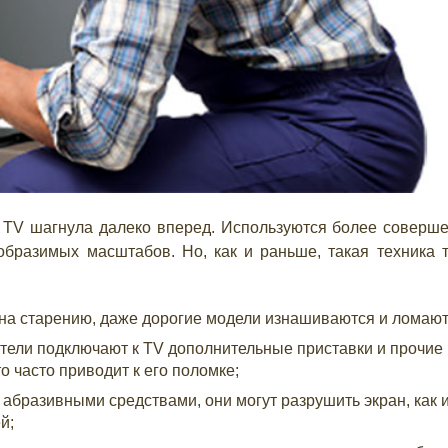
х TV шагнула далеко вперед. Используются более соверш
образимых масштабов. Но, как и раньше, такая техника т
на старению, даже дорогие модели изнашиваются и ломают
атели подключают к TV дополнительные приставки и прочие
 часто приводит к его поломке;
 абразивными средствами, они могут разрушить экран, как 
й;