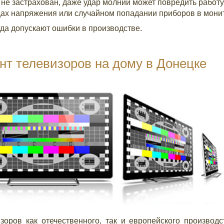
о не застрахован, даже удар молнии может повредить работ
адах напряжения или случайном попадании приборов в мони
да допускают ошибки в производстве.
нт телевизоров на дому в Донецке
оров как отечественного, так и европейского производс