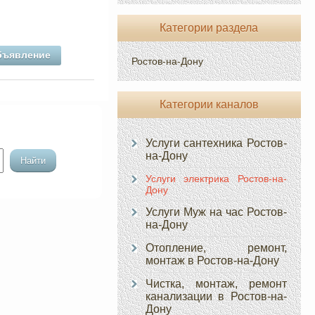
Категории раздела
бъявление
Ростов-на-Дону
Категории каналов
Услуги сантехника Ростов-
на-Дону
Услуги электрика Ростов-на-
Дону
Услуги Муж на час Ростов-
на-Дону
Отопление, ремонт,
монтаж в Ростов-на-Дону
Чистка, монтаж, ремонт
канализации в Ростов-на-
Дону