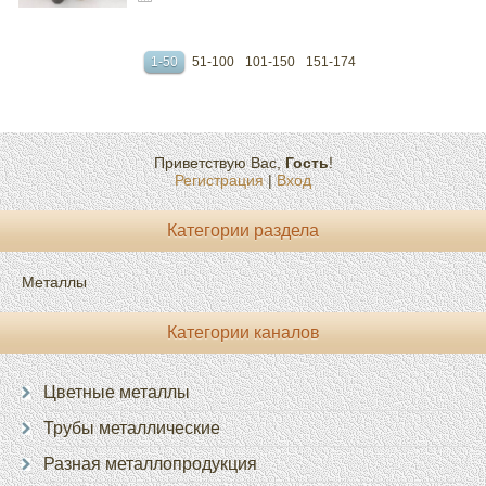
1-50
51-100
101-150
151-174
Приветствую Вас
,
Гость
!
Регистрация
|
Вход
Категории раздела
Металлы
Категории каналов
Цветные металлы
Трубы металлические
Разная металлопродукция