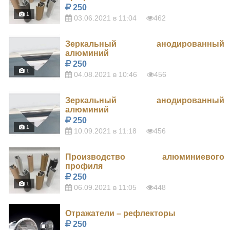
250
1
03.06.2021 в 11:04
462
Зеркальный анодированный
алюминий
250
1
04.08.2021 в 10:46
456
Зеркальный анодированный
алюминий
250
1
10.09.2021 в 11:18
456
Производство алюминиевого
профиля
250
1
06.09.2021 в 11:05
448
Отражатели – рефлекторы
250