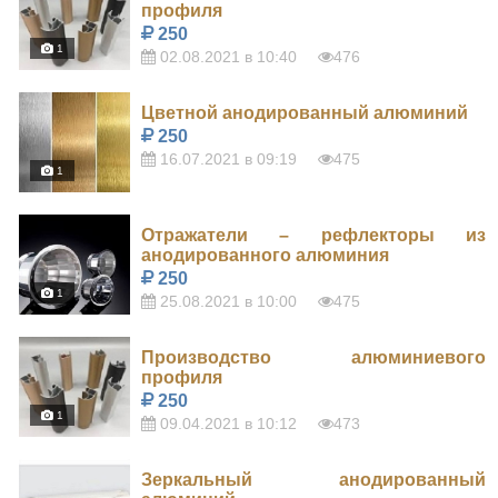
профиля
250
1
02.08.2021 в 10:40
476
Цветной анодированный алюминий
250
16.07.2021 в 09:19
475
1
Отражатели – рефлекторы из
анодированного алюминия
250
1
25.08.2021 в 10:00
475
Производство алюминиевого
профиля
250
1
09.04.2021 в 10:12
473
Зеркальный анодированный