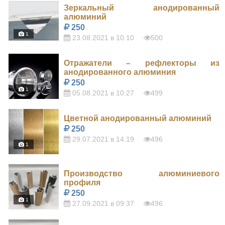
Зеркальный анодированный
алюминий
250
1
23.08.2021 в 10:10
500
Отражатели – рефлекторы из
анодированного алюминия
250
1
05.08.2021 в 10:27
499
Цветной анодированный алюминий
250
29.07.2021 в 14:19
496
1
Производство алюминиевого
профиля
250
1
27.09.2021 в 09:37
496