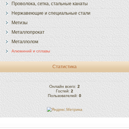
Проволока, сетка, стальные канаты
Нержавеющие и специальные стали
Метизы
Металлопрокат
Металлолом
Алюминий и сплавы
Статистика
Онлайн всего:
2
Гостей:
2
Пользователей:
0