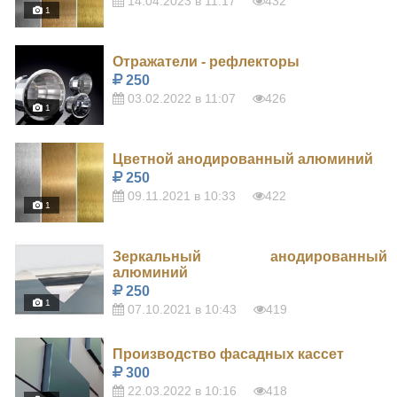
14.04.2023 в 11:17
432
1
Отражатели - рефлекторы
250
03.02.2022 в 11:07
426
1
Цветной анодированный алюминий
250
09.11.2021 в 10:33
422
1
Зеркальный анодированный
алюминий
250
1
07.10.2021 в 10:43
419
Производство фасадных кассет
300
22.03.2022 в 10:16
418