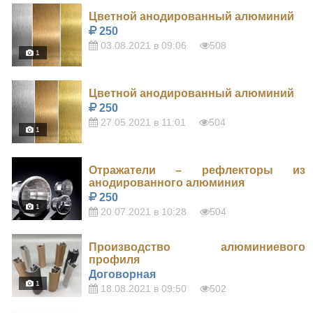
Цветной анодированный алюминий
250
03.08.2021 в 09:06
508
1
Цветной анодированный алюминий
250
27.05.2021 в 11:01
504
1
Отражатели – рефлекторы из
анодированного алюминия
250
1
20.07.2021 в 10:28
504
Производство алюминиевого
профиля
Договорная
1
18.08.2021 в 09:50
502