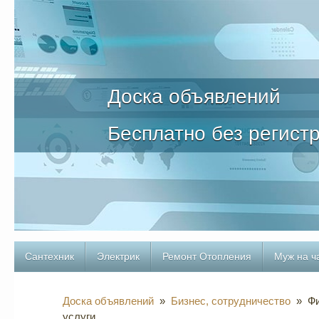
Доска объявлений
Бесплатно без регист
Сантехник
Электрик
Ремонт Отопления
Муж на ч
Доска объявлений
»
Бизнес, сотрудничество
» Фи
услуги