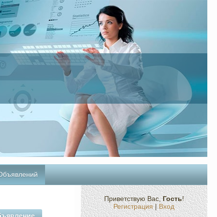
 Объявлений
Приветствую Вас
,
Гость
!
Регистрация
|
Вход
бъявление