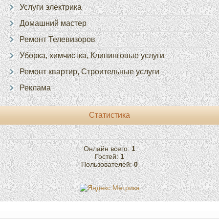
Услуги электрика
Домашний мастер
Ремонт Телевизоров
Уборка, химчистка, Клининговые услуги
Ремонт квартир, Строительные услуги
Реклама
Статистика
Онлайн всего:
1
Гостей:
1
Пользователей:
0