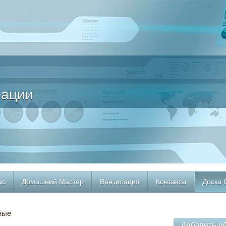
рации
ас
Домашний Мастер
Вентиляция
Контакты
Доска
ные
Добавить о