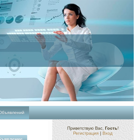
 Объявлений
Приветствую Вас
,
Гость
!
Регистрация
|
Вход
бъявление