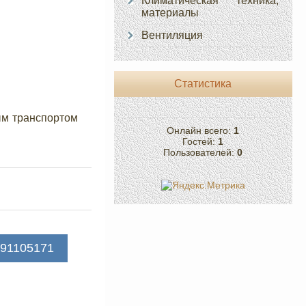
Климатическая техника,
материалы
Вентиляция
Статистика
ым транспортом
Онлайн всего:
1
Гостей:
1
Пользователей:
0
91105171