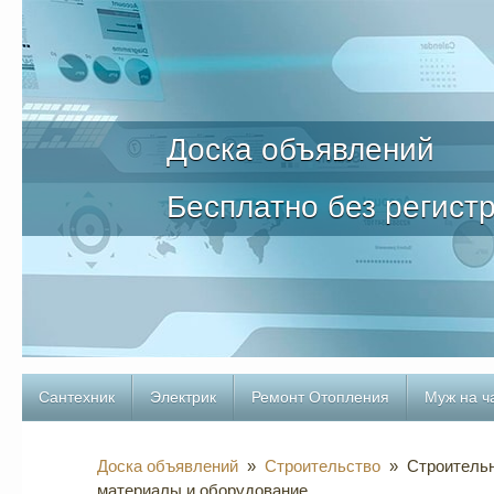
Доска объявлений
Бесплатно без регист
Сантехник
Электрик
Ремонт Отопления
Муж на ч
Доска объявлений
»
Строительство
» Строитель
материалы и оборудование