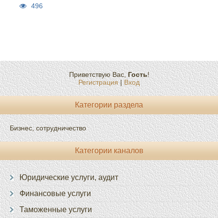
496
Приветствую Вас
,
Гость
!
Регистрация
|
Вход
Категории раздела
Бизнес, сотрудничество
Категории каналов
Юридические услуги, аудит
Финансовые услуги
Таможенные услуги